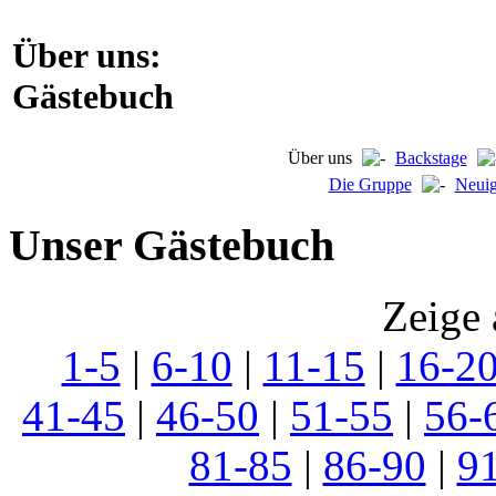
Über uns:
Gästebuch
Über uns
Backstage
Die Gruppe
Neuig
Unser Gästebuch
Zeige 
1-5
|
6-10
|
11-15
|
16-2
41-45
|
46-50
|
51-55
|
56-
81-85
|
86-90
|
9